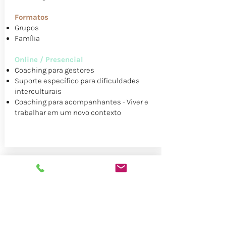
Formatos
Grupos
Família
Online / Presencial
Coaching para gestores
Suporte específico para dificuldades
interculturais
Coaching para acompanhantes - Viver e
trabalhar em um novo contexto
Idioma e Comunicação
Em treinamentos de idioma, aprende-se
a relevância e o uso do idioma em um
contexto profissional.