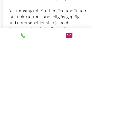
Der Umgang mit Sterben, Tod und Trauer
ist stark kulturell und religiös geprägt
und unterscheidet sich je nach
Hintergrund der betroffenen Personen
erheblich. Im Migrationskontext sind
Patient*innen und ihre Angehörigen in
Krankenhäusern und
Pflegeeinrichtungen häufig mit Praktiken
rund um den Tod konfrontiert, die stark
von ihren Vorstellungen abweichen.
Mein Training bereitet medizinisches
Fachpersonal auf die kulturellen
Unterschiede im Umgang mit Sterben,
Tod und Trauer vor. Es vermittelt ihnen
das nötige Wissen und hilft, Fähigkeiten
zu entwickeln, um Patient*innen und
deren Angehörigen in dieser emotionalen
Phase angemessen zu begegnen.